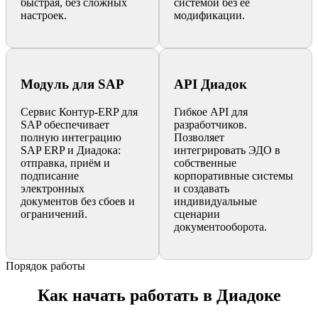
быстрая, без сложных
системой без её
настроек.
модификации.
Модуль для SAP
API Диадок
Сервис Контур‑ERP для
Гибкое API для
SAP обеспечивает
разработчиков.
полную интеграцию
Позволяет
SAP ERP и Диадока:
интегрировать ЭДО в
отправка, приём и
собственные
подписание
корпоративные системы
электронных
и создавать
документов без сбоев и
индивидуальные
ограничений.
сценарии
документооборота.
Порядок работы
Как начать работать в Диадоке